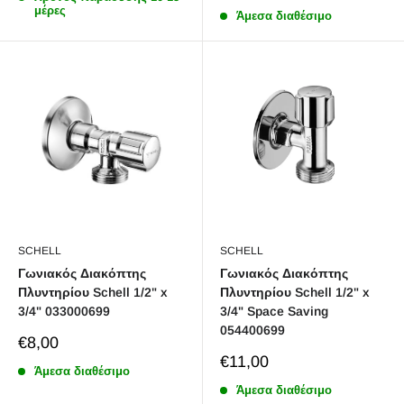
price
μέρες
Άμεσα διαθέσιμο
SCHELL
SCHELL
Γωνιακός Διακόπτης
Γωνιακός Διακόπτης
Πλυντηρίου Schell 1/2" x
Πλυντηρίου Schell 1/2" x
3/4" 033000699
3/4" Space Saving
054400699
Sale
€8,00
price
Sale
€11,00
Άμεσα διαθέσιμο
price
Άμεσα διαθέσιμο