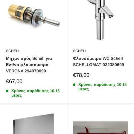
SCHELL
SCHELL
Μηχανισμός Schell για
Φλουσόμετρο WC Schell
Εντ/νο φλουσόμετρο
SCHELLOMAT 022380699
VERONA 294070099
Sale
€78,00
price
Sale
€67,00
Χρόνος παράδoσης 10-15
price
μέρες
Χρόνος παράδoσης 10-15
μέρες