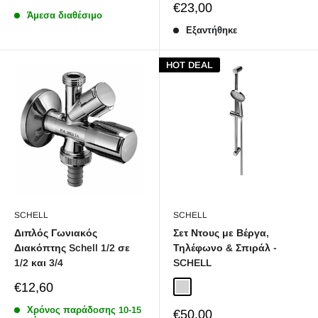
price
Sale
€23,00
Άμεσα διαθέσιμο
price
Εξαντήθηκε
HOT DEAL
SCHELL
SCHELL
Διπλός Γωνιακός
Σετ Ντους με Βέργα,
Διακόπτης Schell 1/2 σε
Τηλέφωνο & Σπιράλ -
1/2 και 3/4
SCHELL
Sale
€12,60
Chrome
price
Χρόνος παράδoσης 10-15
Sale
€50,00