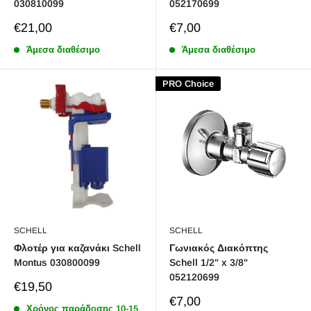
030810099
052170699
Sale
Sale
€21,00
€7,00
price
price
Άμεσα διαθέσιμο
Άμεσα διαθέσιμο
PRO Choice
SCHELL
SCHELL
Φλοτέρ για καζανάκι Schell
Γωνιακός Διακόπτης
Montus 030800099
Schell 1/2" x 3/8"
052120699
Sale
€19,50
price
Sale
€7,00
Χρόνος παράδoσης 10-15