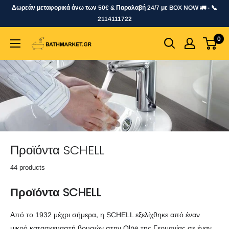
Skip
Δωρεάν μεταφορικά άνω των 50€ & Παραλαβή 24/7 με BOX NOW 🚛 - 📞
to
2114111722
content
0
bathmarket.gr
Προϊόντα SCHELL
44 products
Προϊόντα
SCHELL
Από το 1932 μέχρι σήμερα, η SCHELL εξελίχθηκε από έναν
μικρό κατασκευαστή βρυσών στην Olpe της Γερμανίας σε έναν