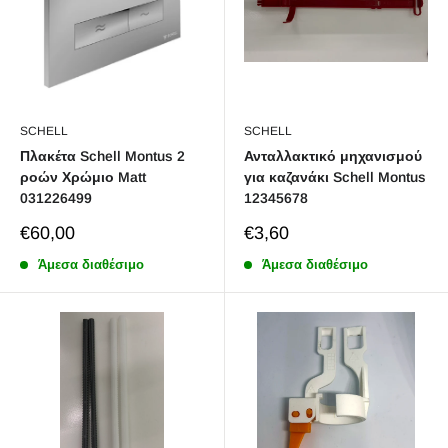
SCHELL
SCHELL
Πλακέτα Schell Montus 2
Ανταλλακτικό μηχανισμού
ροών Χρώμιο Matt
για καζανάκι Schell Montus
031226499
12345678
Sale
Sale
€60,00
€3,60
price
price
Άμεσα διαθέσιμο
Άμεσα διαθέσιμο