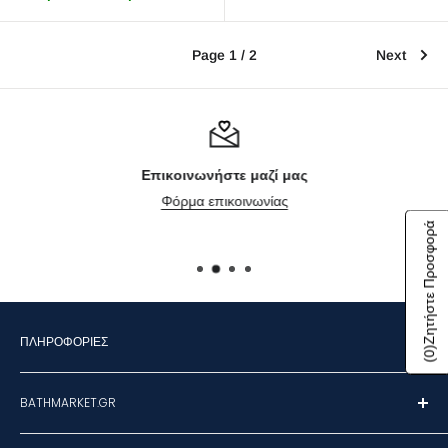
Page 1 / 2
Next
Επικοινωνήστε μαζί μας
Φόρμα επικοινωνίας
Ζητήστε Προσφορά
ΠΛΗΡΟΦΟΡΊΕΣ
)
0
(
Επικοινωνήστε μαζί μας
BATHMARKET.GR
Όροι χρήσης
Πολιτική αποστολών
Με συνεργασίες υψηλού επιπέδου, προσφέρουμε προϊόντα