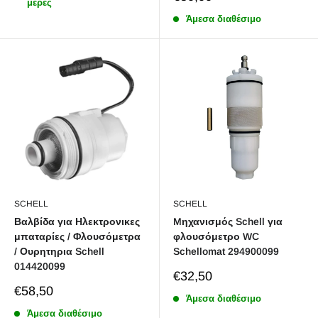
μέρες
price
Άμεσα διαθέσιμο
SCHELL
SCHELL
Βαλβίδα για Ηλεκτρονικες
Mηχανισμός Schell για
μπαταρίες / Φλουσόμετρα
φλουσόμετρο WC
/ Ουρητηρια Schell
Schellomat 294900099
014420099
Sale
€32,50
price
Sale
€58,50
Άμεσα διαθέσιμο
price
Άμεσα διαθέσιμο