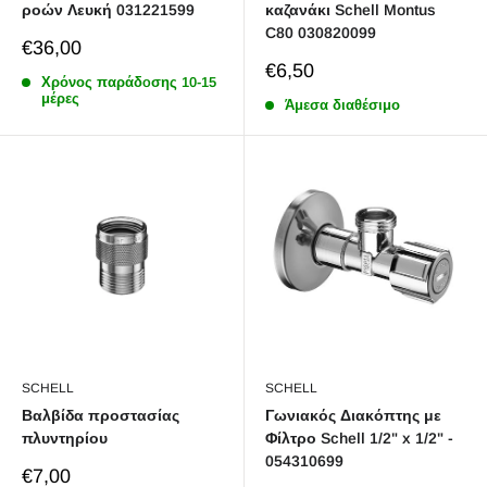
ροών Λευκή 031221599
καζανάκι Schell Montus
C80 030820099
Sale
€36,00
price
Sale
€6,50
Χρόνος παράδoσης 10-15
price
μέρες
Άμεσα διαθέσιμο
SCHELL
SCHELL
Βαλβίδα προστασίας
Γωνιακός Διακόπτης με
πλυντηρίου
Φίλτρο Schell 1/2" x 1/2" -
054310699
Sale
€7,00