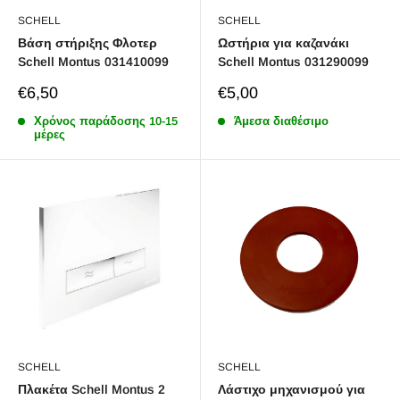
SCHELL
SCHELL
Βάση στήριξης Φλοτερ
Ωστήρια για καζανάκι
Schell Montus 031410099
Schell Montus 031290099
Sale
Sale
€6,50
€5,00
price
price
Χρόνος παράδoσης 10-15
Άμεσα διαθέσιμο
μέρες
SCHELL
SCHELL
Πλακέτα Schell Montus 2
Λάστιχο μηχανισμού για