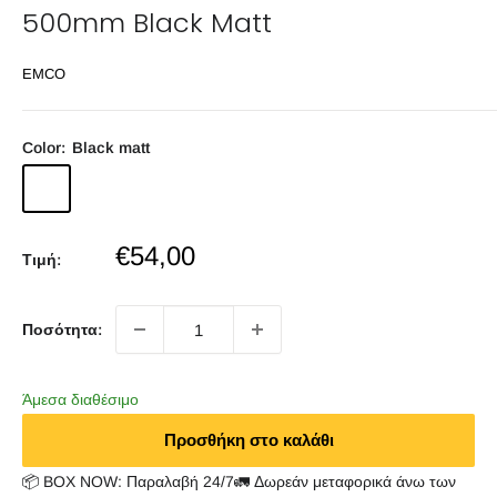
500mm Black Matt
EMCO
Color:
Black matt
Black
matt
Sale
€54,00
Τιμή:
price
Ποσότητα:
Άμεσα διαθέσιμο
Προσθήκη στο καλάθι
📦 BOX NOW: Παραλαβή 24/7🚛 Δωρεάν μεταφορικά άνω των