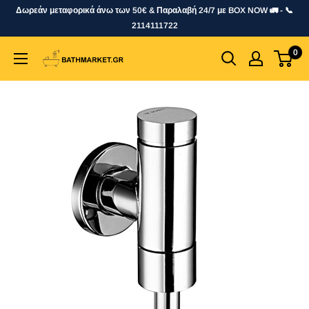
Skip
Δωρεάν μεταφορικά άνω των 50€ & Παραλαβή 24/7 με BOX NOW 🚛 - 📞
to
2114111722
content
0
bathmarket.gr