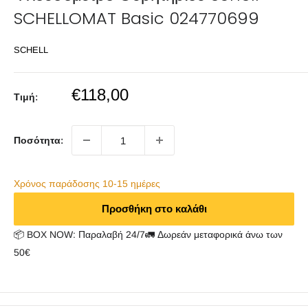
SCHELLOMAT Basic 024770699
SCHELL
Sale
€118,00
Τιμή:
price
Ποσότητα:
Χρόνος παράδoσης 10-15 ημέρες
Προσθήκη στο καλάθι
📦 BOX NOW: Παραλαβή 24/7🚛 Δωρεάν μεταφορικά άνω των
50€