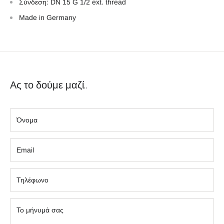
Σύνδεση:
DN 15 G 1/2 ext. thread
Made in Germany
Ας το δούμε μαζί..
Όνομα
Εmail
Τηλέφωνο
Το μήνυμά σας