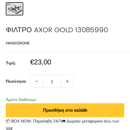
ΦΙΛΤΡΟ AXOR GOLD 13085990
HANSGROHE
Sale
€23,00
Τιμή:
price
Ποσότητα:
Άμεσα διαθέσιμο
Προσθήκη στο καλάθι
📦 BOX NOW: Παραλαβή 24/7🚛 Δωρεάν μεταφορικά άνω των
50€