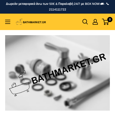
Skip
Δωρεάν μεταφορικά άνω των 50€ & Παραλαβή 24/7 με BOX NOW 🚛 - 📞
to
2114111722
content
0
bathmarket.gr