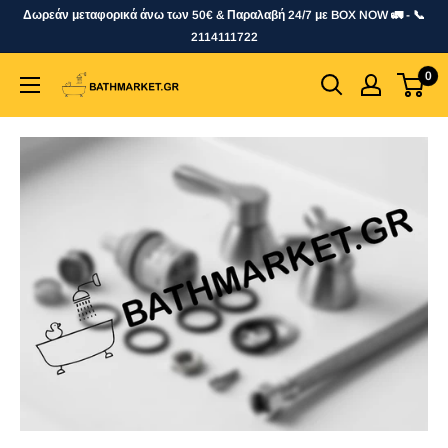
Skip
Δωρεάν μεταφορικά άνω των 50€ & Παραλαβή 24/7 με BOX NOW 🚛 - 📞
to
2114111722
content
0
bathmarket.gr