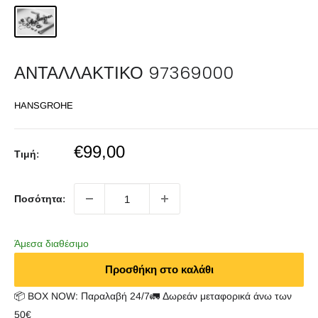
ΑΝΤΑΛΛΑΚΤΙΚΟ 97369000
HANSGROHE
Sale
€99,00
Τιμή:
price
Ποσότητα:
Άμεσα διαθέσιμο
Προσθήκη στο καλάθι
📦 BOX NOW: Παραλαβή 24/7🚛 Δωρεάν μεταφορικά άνω των
50€