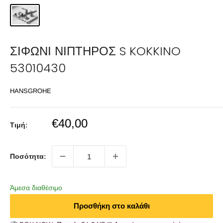
ΣΙΦΩΝΙ ΝΙΠΤΗΡΟΣ S KOKKINO
53010430
HANSGROHE
Sale
€40,00
Τιμή:
price
Ποσότητα:
Άμεσα διαθέσιμο
Προσθήκη στο καλάθι