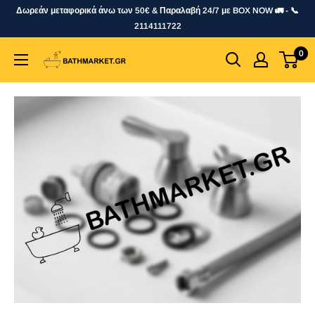
Skip
Δωρεάν μεταφορικά άνω των 50€ & Παραλαβή 24/7 με BOX NOW 🚛 - 📞
to
2114111722
content
0
bathmarket.gr