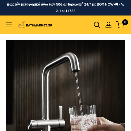
Skip
Δωρεάν μεταφορικά άνω των 50€ & Παραλαβή 24/7 με BOX NOW 🚛 - 📞
to
2114111722
content
0
bathmarket.gr