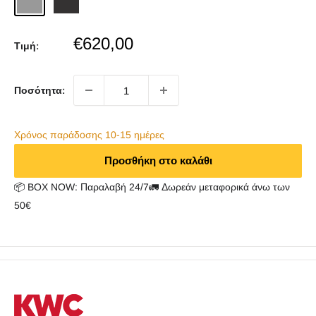
Steel
Black
Sale
€620,00
Τιμή:
price
Ποσότητα:
Χρόνος παράδoσης 10-15 ημέρες
Προσθήκη στο καλάθι
📦 BOX NOW: Παραλαβή 24/7🚛 Δωρεάν μεταφορικά άνω των
50€