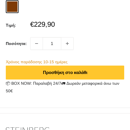
Brushed
Copper
Sale
€229,90
Τιμή:
price
Ποσότητα:
Χρόνος παράδoσης 10-15 ημέρες
Προσθήκη στο καλάθι
📦 BOX NOW: Παραλαβή 24/7🚛 Δωρεάν μεταφορικά άνω των
50€