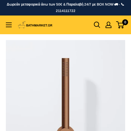
Skip
Δωρεάν μεταφορικά άνω των 50€ & Παραλαβή 24/7 με BOX NOW 🚛 - 📞
to
2114111722
content
0
bathmarket.gr