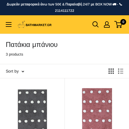
Skip
Δωρεάν μεταφορικά άνω των 50€ & Παραλαβή 24/7 με BOX NOW 🚛 - 📞
to
2114111722
content
0
bathmarket.gr
Πατάκια μπάνιου
3 products
Sort by