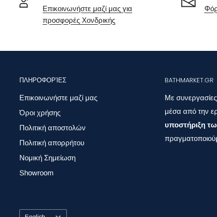
Επικοινωνήστε μαζί μας για
Φόρ
προσφορές Χονδρικής
ΠΛΗΡΟΦΟΡΊΕΣ
BATHMARKET.GR
Επικοινωνήστε μαζί μας
Με συνεργασίες
μέσα από την ερ
Όροι χρήσης
υποστήριξη τω
Πολιτική αποστολών
πραγματοποιούμ
Πολιτική απορρήτου
Νομική Σημείωση
Showroom
Language
English