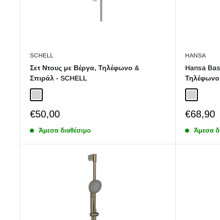
SCHELL
HANSA
Σετ Ντους με Βέργα, Τηλέφωνο &
Hansa Bas
Σπιράλ - SCHELL
Τηλέφωνο 
Chrome
Chrome
Sale
Sale
€50,00
€68,90
price
price
Άμεσα διαθέσιμο
Άμεσα δ