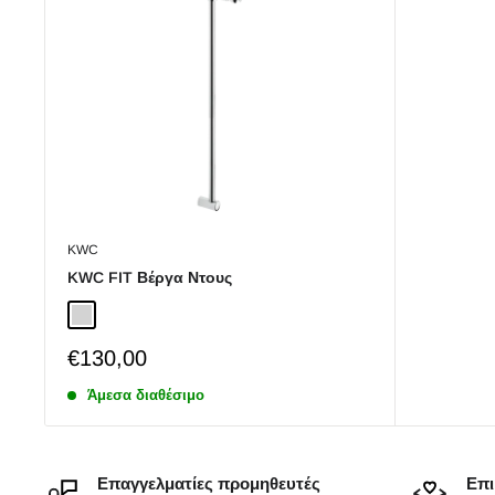
KWC
KWC FIT Βέργα Ντους
Chrome
Sale
€130,00
price
Άμεσα διαθέσιμο
Επαγγελματίες προμηθευτές
Επι