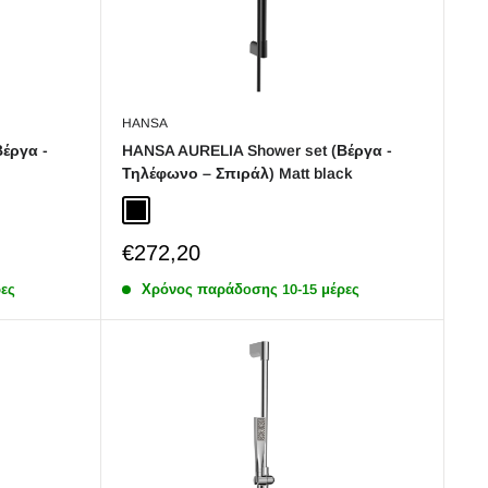
HANSA
έργα -
HANSA AURELIA Shower set (Βέργα -
Τηλέφωνο – Σπιράλ) Matt black
Black Matt
Sale
€272,20
price
ες
Χρόνος παράδoσης 10-15 μέρες