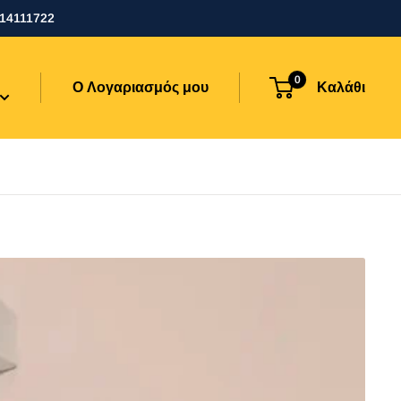
114111722
0
Ο Λογαριασμός μου
Καλάθι