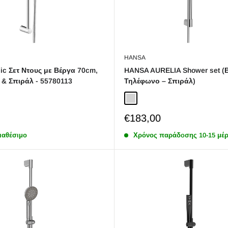
HANSA
ic Σετ Ντους με Βέργα 70cm,
HANSA AURELIA Shower set (Β
& Σπιράλ - 55780113
Τηλέφωνο – Σπιράλ)
Chrome
Sale
€183,00
price
ιαθέσιμο
Χρόνος παράδoσης 10-15 μέρ