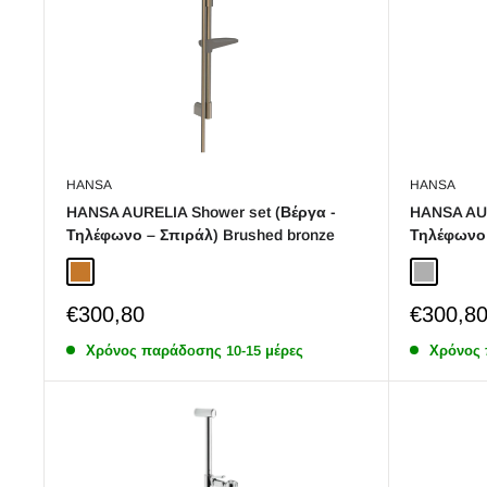
HANSA
HANSA
HANSA AURELIA Shower set (Βέργα -
HANSA AUR
Τηλέφωνο – Σπιράλ) Brushed bronze
Τηλέφωνο 
Brushed bronze
Brushed s
Sale
Sale
€300,80
€300,8
price
price
Χρόνος παράδoσης 10-15 μέρες
Χρόνος 