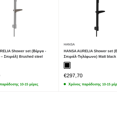
HANSA
ELIA Shower set (Βέργα -
HANSA AURELIA Shower set (Β
– Σπιράλ) Brushed steel
Σπιράλ-Τηλέφωνο) Matt black
teel
Black Matt
Sale
0
€297,70
price
παράδoσης 10-15 μέρες
Χρόνος παράδoσης 10-15 μέρ