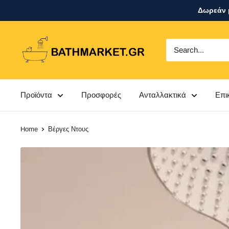
Skip
Δωρεάν μ
to
content
bathmarket.gr
Προϊόντα
Προσφορές
Ανταλλακτικά
Επι
Home
Βέργες Ντους