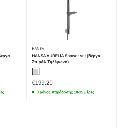
HANSA
έργα -
HANSA AURELIA Shower set (Βέργα -
Σπιράλ-Τηλέφωνο)
Chrome
Sale
€199,20
price
ες
Χρόνος παράδoσης 10-15 μέρες