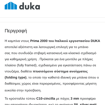
Περιγραφή
Η καμπίνα ντους
Prima 2000 του Ιταλικού εργοστασίου DUKA
αποτελεί αξιόπιστη και λειτουργική επιλογή για το μπάνιο
σας
που συνδυάζει στιβαρή κατασκευή και κλασικό σχεδιασμό
για καθημερινή χρήση
.
Πρόκειται για ένα μοντέλο με πλήρες
πλαίσιο (fully framed), σχεδιασμένο για εγκατάσταση πάνω σε
ντουζιέρα, δ
ιαθέτει
πτυσσόμενο σύστημα ανοίγματος
(folding type)
, το οποίο την καθιστά ιδανική για μπάνια όπου ο
διαθέσιμος χώρος είναι περιορισμένος, προσφέροντας μέγιστη
ευκολία στην πρόσβαση
.
Το κρύσταλλο τύπου
C10-cincilla
με πάχος
3 mm
προσφέρει
την απαραίτητη ιδιωτικότητα, ενώ το φινίρισμα
SIL silver matt