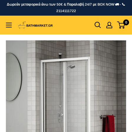
Skip
Δωρεάν μεταφορικά άνω των 50€ & Παραλαβή 24/7 με BOX NOW 🚛 - 📞
to
2114111722
content
0
bathmarket.gr