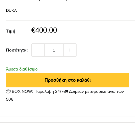
DUKA
Sale
€400,00
Τιμή:
price
Ποσότητα:
Άμεσα διαθέσιμο
Προσθήκη στο καλάθι
📦 BOX NOW: Παραλαβή 24/7🚛 Δωρεάν μεταφορικά άνω των
50€