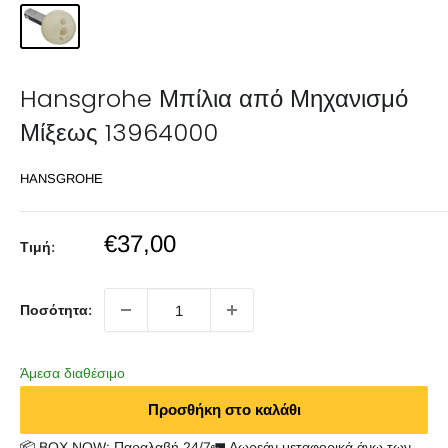
Hansgrohe Μπίλια από Μηχανισμό
Μίξεως 13964000
HANSGROHE
Sale
€37,00
Τιμή:
price
Ποσότητα:
Άμεσα διαθέσιμο
Προσθήκη στο καλάθι
📦 BOX NOW: Παραλαβή 24/7🚛 Δωρεάν μεταφορικά άνω των