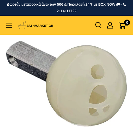
Skip
Δωρεάν μεταφορικά άνω των 50€ & Παραλαβή 24/7 με BOX NOW 🚛 - 📞
to
2114111722
content
0
bathmarket.gr