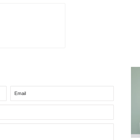
Εmail