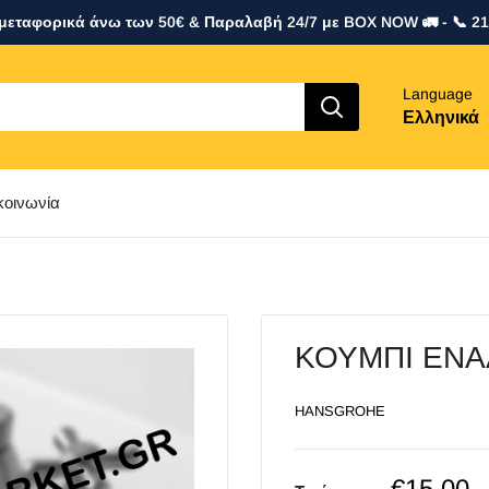
εταφορικά άνω των 50€ & Παραλαβή 24/7 με BOX NOW 🚛 - 📞 2
Language
Ελληνικά
κοινωνία
ΚΟΥΜΠΙ ΕΝΑ
HANSGROHE
Sale
€15,00