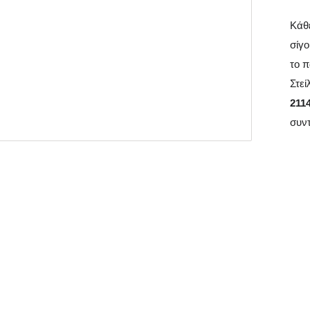
Κάθε
σίγο
το π
Στεί
211
συν