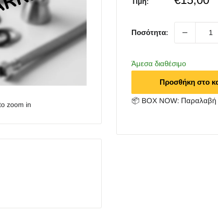
Τιμή:
price
Ποσότητα:
Άμεσα διαθέσιμο
Προσθήκη στο κ
📦 BOX NOW: Παραλαβή 2
to zoom in