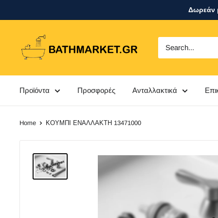
Skip
Δωρεάν μ
to
content
bathmarket.gr
Προϊόντα
Προσφορές
Ανταλλακτικά
Επι
Home
ΚΟΥΜΠΙ ΕΝΑΛΛΑΚΤΗ 13471000