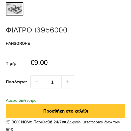
ΦΙΛΤΡΟ 13956000
HANSGROHE
Sale
€9,00
Τιμή:
price
Ποσότητα:
Άμεσα διαθέσιμο
Προσθήκη στο καλάθι
📦 BOX NOW: Παραλαβή 24/7🚛 Δωρεάν μεταφορικά άνω των
50€