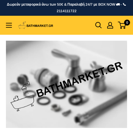
Skip
Δωρεάν μεταφορικά άνω των 50€ & Παραλαβή 24/7 με BOX NOW 🚛 - 📞
to
2114111722
content
0
bathmarket.gr