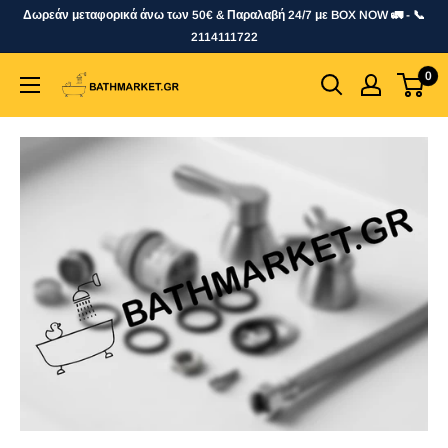
Skip
Δωρεάν μεταφορικά άνω των 50€ & Παραλαβή 24/7 με BOX NOW 🚛 - 📞
to
2114111722
content
0
bathmarket.gr