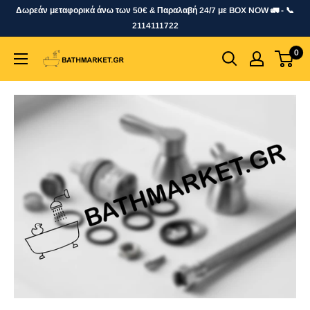
Skip
Δωρεάν μεταφορικά άνω των 50€ & Παραλαβή 24/7 με BOX NOW 🚛 - 📞
to
2114111722
content
0
bathmarket.gr