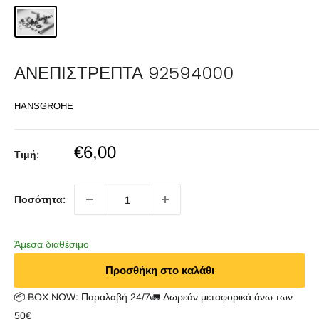
ΑΝΕΠΙΣΤΡΕΠΤΑ 92594000
HANSGROHE
Sale
€6,00
Τιμή:
price
Ποσότητα:
Άμεσα διαθέσιμο
Προσθήκη στο καλάθι
📦 BOX NOW: Παραλαβή 24/7🚛 Δωρεάν μεταφορικά άνω των
50€