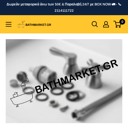
Skip
Δωρεάν μεταφορικά άνω των 50€ & Παραλαβή 24/7 με BOX NOW 🚛 - 📞
to
2114111722
content
0
bathmarket.gr