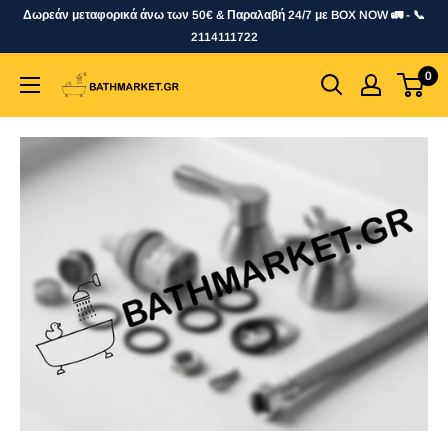
Skip
Δωρεάν μεταφορικά άνω των 50€ & Παραλαβή 24/7 με BOX NOW 🚛 - 📞
to
2114111722
content
0
bathmarket.gr