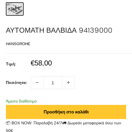
ΑΥΤΟΜΑΤΗ ΒΑΛΒΙΔΑ 94139000
HANSGROHE
Sale
€58,00
Τιμή:
price
Ποσότητα:
Άμεσα διαθέσιμο
Προσθήκη στο καλάθι
📦 BOX NOW: Παραλαβή 24/7🚛 Δωρεάν μεταφορικά άνω των
50€