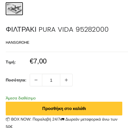
ΦΙΛΤΡΑΚΙ PURA VIDA 95282000
HANSGROHE
Sale
€7,00
Τιμή:
price
Ποσότητα:
Άμεσα διαθέσιμο
Προσθήκη στο καλάθι
📦 BOX NOW: Παραλαβή 24/7🚛 Δωρεάν μεταφορικά άνω των
50€