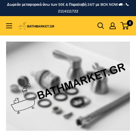
Skip
Δωρεάν μεταφορικά άνω των 50€ & Παραλαβή 24/7 με BOX NOW 🚛 - 📞
to
2114111722
content
0
bathmarket.gr