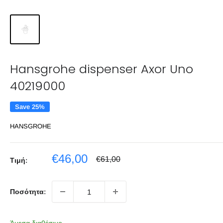
Hansgrohe dispenser Axor Uno
40219000
Save 25%
HANSGROHE
Sale
€46,00
Regular
€61,00
Τιμή:
price
price
Ποσότητα: