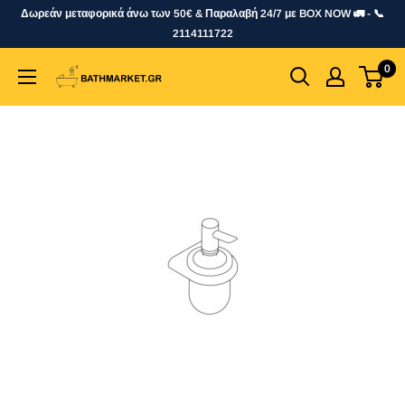
Skip
Δωρεάν μεταφορικά άνω των 50€ & Παραλαβή 24/7 με BOX NOW 🚛 - 📞
to
2114111722
content
0
bathmarket.gr