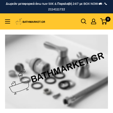
Skip
Δωρεάν μεταφορικά άνω των 50€ & Παραλαβή 24/7 με BOX NOW 🚛 - 📞
to
2114111722
content
0
bathmarket.gr