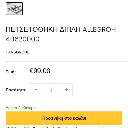
ΠΕΤΣΕΤΟΘΗΚΗ ΔΙΠΛΗ ALLEGROH
40620000
HANSGROHE
Sale
€99,00
Τιμή:
price
Ποσότητα:
Άμεσα διαθέσιμο
Προσθήκη στο καλάθι