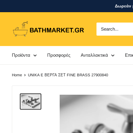
Skip
Δωρεάν μ
to
content
bathmarket.gr
Προϊόντα
Προσφορές
Ανταλλακτικά
Επι
Home
UNIKA E ΒΕΡΓΑ ΣΕΤ FINE BRASS 27900840