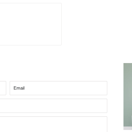
Εmail