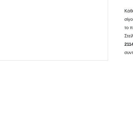
Κάθε
σίγο
το π
Στεί
211
συν