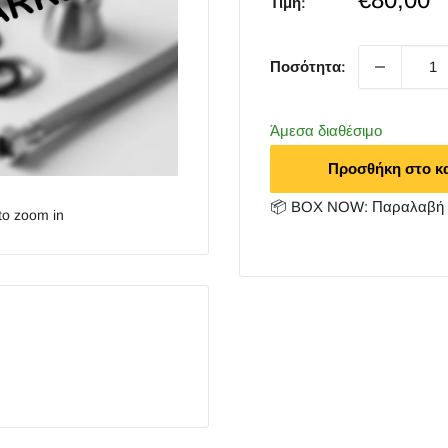
Τιμή:
price
Ποσότητα:
Άμεσα διαθέσιμο
Προσθήκη στο κ
📦 BOX NOW: Παραλαβή 2
to zoom in