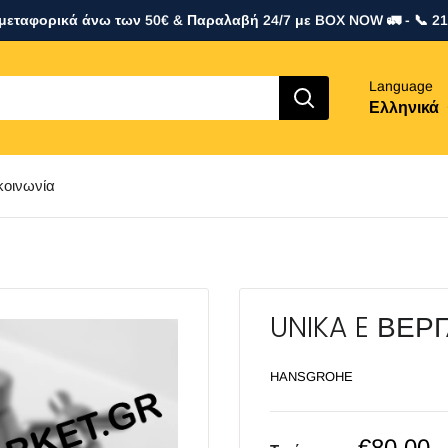
εταφορικά άνω των 50€ & Παραλαβή 24/7 με BOX NOW 🚛 - 📞 2
Language
Ελληνικά
κοινωνία
UNIKA E ΒΕΡ
HANSGROHE
Sale
€80,00