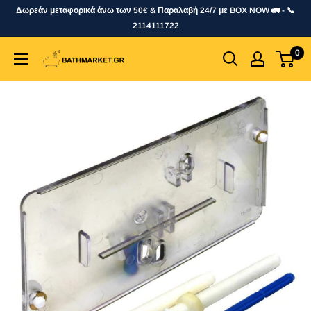
Skip
Δωρεάν μεταφορικά άνω των 50€ & Παραλαβή 24/7 με BOX NOW 🚛 - 📞
to
2114111722
content
0
bathmarket.gr