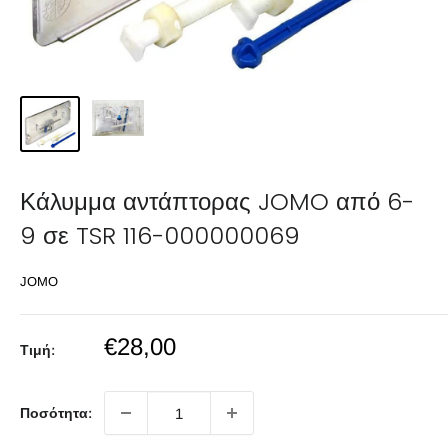
Κάλυμμα αντάπτορας JOMO από 6-
9 σε TSR 116-000000069
JOMO
Sale
€28,00
Τιμή:
price
Ποσότητα: