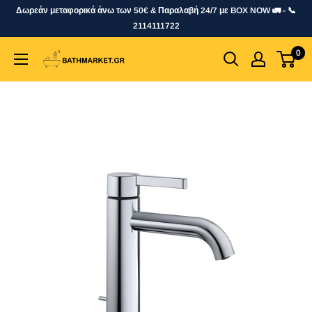
Skip
Δωρεάν μεταφορικά άνω των 50€ & Παραλαβή 24/7 με BOX NOW 🚛 - 📞
to
2114111722
content
0
bathmarket.gr