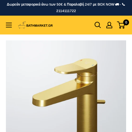
Skip
Δωρεάν μεταφορικά άνω των 50€ & Παραλαβή 24/7 με BOX NOW 🚛 - 📞
to
2114111722
content
0
bathmarket.gr