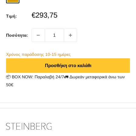
Gold
Sale
€293,75
Τιμή:
price
Ποσότητα:
Χρόνος παράδoσης 10-15 ημέρες
Προσθήκη στο καλάθι
📦 BOX NOW: Παραλαβή 24/7🚛 Δωρεάν μεταφορικά άνω των
50€