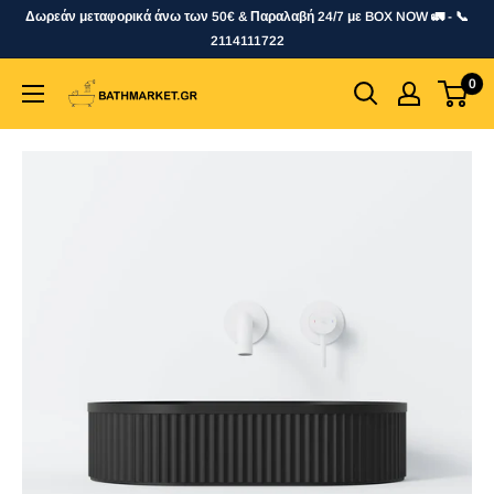
Skip
Δωρεάν μεταφορικά άνω των 50€ & Παραλαβή 24/7 με BOX NOW 🚛 - 📞
to
2114111722
content
0
bathmarket.gr