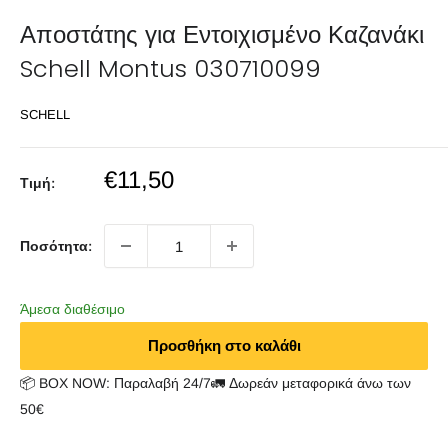
Αποστάτης για Εντοιχισμένο Καζανάκι
Schell Montus 030710099
SCHELL
Sale
€11,50
Τιμή:
price
Ποσότητα:
Άμεσα διαθέσιμο
Προσθήκη στο καλάθι
📦 BOX NOW: Παραλαβή 24/7🚛 Δωρεάν μεταφορικά άνω των
50€