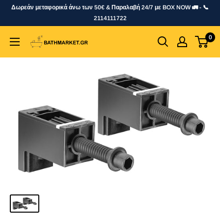
Skip
Δωρεάν μεταφορικά άνω των 50€ & Παραλαβή 24/7 με BOX NOW 🚛 - 📞
to
2114111722
content
0
bathmarket.gr