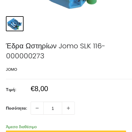
Έδρα Ωστηρίων Jomo SLK 116-
000000273
JOMO
Sale
€8,00
Τιμή:
price
Ποσότητα:
Άμεσα διαθέσιμο