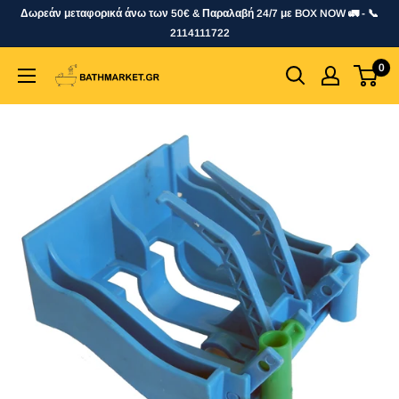
Skip
Δωρεάν μεταφορικά άνω των 50€ & Παραλαβή 24/7 με BOX NOW 🚛 - 📞
to
2114111722
content
0
bathmarket.gr