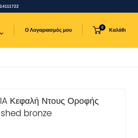
114111722
0
Ο Λογαριασμός μου
Καλάθι
IA Κεφαλή Ντους Οροφής
shed bronze