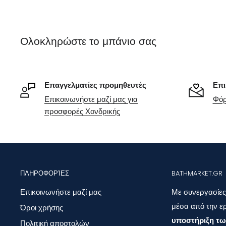
Ολοκληρώστε το μπάνιο σας
Επαγγελματίες προμηθευτές
Επι
Επικοινωνήστε μαζί μας για
Φόρ
προσφορές Χονδρικής
ΠΛΗΡΟΦΟΡΊΕΣ
BATHMARKET.GR
Επικοινωνήστε μαζί μας
Με συνεργασίες
μέσα από την ερ
Όροι χρήσης
υποστήριξη τω
Πολιτική αποστολών