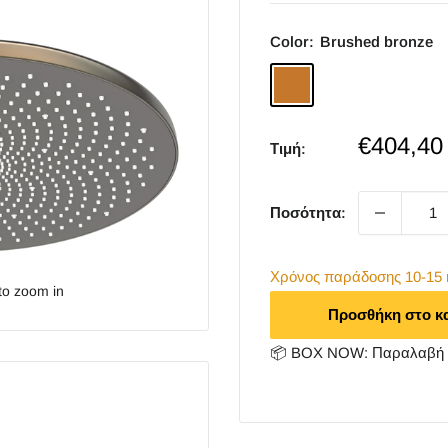
Color:
Brushed bronze
Brushed
bronze
Sale
€404,40
Τιμή:
price
Ποσότητα:
Χρόνος παράδoσης 10-15 
to zoom in
Προσθήκη στο κ
📦 BOX NOW: Παραλαβή 2