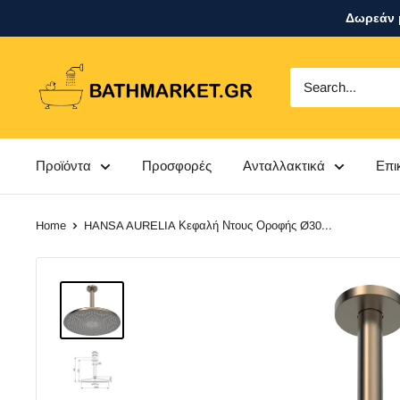
Skip
Δωρεάν μ
to
content
bathmarket.gr
Προϊόντα
Προσφορές
Ανταλλακτικά
Επι
Home
HANSA AURELIA Κεφαλή Ντους Οροφής Ø30...