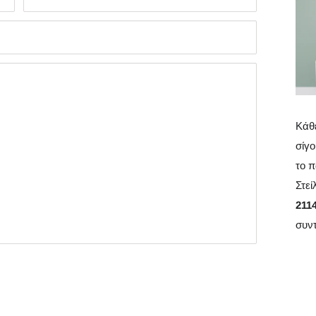
Κάθε
σίγο
το π
Στεί
211
συν