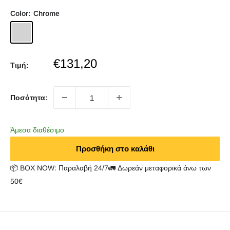
Color:
Chrome
Chrome
Sale
€131,20
Τιμή:
price
Ποσότητα:
Άμεσα διαθέσιμο
Προσθήκη στο καλάθι
📦 BOX NOW: Παραλαβή 24/7🚛 Δωρεάν μεταφορικά άνω των
50€