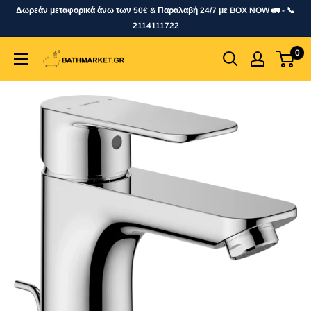
Skip
Δωρεάν μεταφορικά άνω των 50€ & Παραλαβή 24/7 με BOX NOW 🚛 - 📞
to
2114111722
content
0
bathmarket.gr