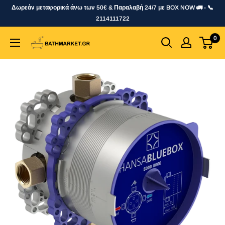
Skip
Δωρεάν μεταφορικά άνω των 50€ & Παραλαβή 24/7 με BOX NOW 🚛 - 📞
to
2114111722
content
0
bathmarket.gr