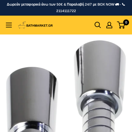
Skip
Δωρεάν μεταφορικά άνω των 50€ & Παραλαβή 24/7 με BOX NOW 🚛 - 📞
to
2114111722
content
0
bathmarket.gr