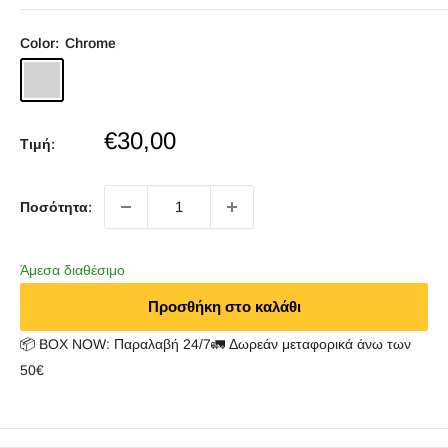
Color:
Chrome
Chrome
Sale
€30,00
Τιμή:
price
Ποσότητα:
Άμεσα διαθέσιμο
Προσθήκη στο καλάθι
📦 BOX NOW: Παραλαβή 24/7🚛 Δωρεάν μεταφορικά άνω των
50€