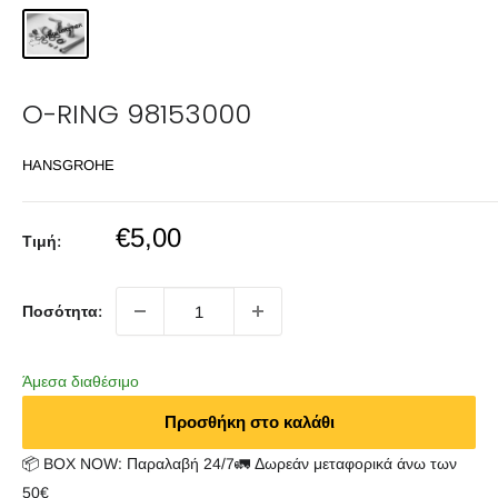
O-RING 98153000
HANSGROHE
Sale
€5,00
Τιμή:
price
Ποσότητα:
Άμεσα διαθέσιμο
Προσθήκη στο καλάθι
📦 BOX NOW: Παραλαβή 24/7🚛 Δωρεάν μεταφορικά άνω των
50€