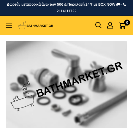
Skip
Δωρεάν μεταφορικά άνω των 50€ & Παραλαβή 24/7 με BOX NOW 🚛 - 📞
to
2114111722
content
0
bathmarket.gr