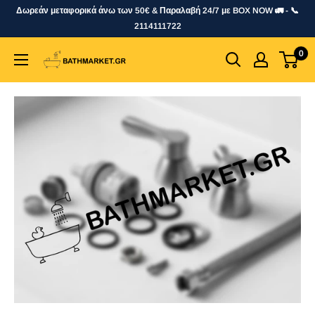
Skip
Δωρεάν μεταφορικά άνω των 50€ & Παραλαβή 24/7 με BOX NOW 🚛 - 📞
to
2114111722
content
0
bathmarket.gr