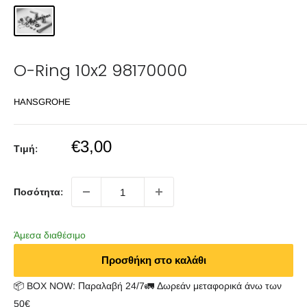
O-Ring 10x2 98170000
HANSGROHE
Sale
€3,00
Τιμή:
price
Ποσότητα:
Άμεσα διαθέσιμο
Προσθήκη στο καλάθι
📦 BOX NOW: Παραλαβή 24/7🚛 Δωρεάν μεταφορικά άνω των
50€