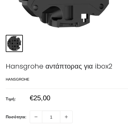
Hansgrohe αντάπτορας για ibox2
HANSGROHE
Sale
€25,00
Τιμή:
price
Ποσότητα: