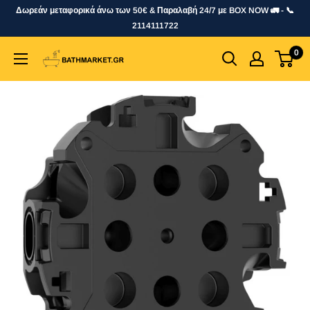
Skip
Δωρεάν μεταφορικά άνω των 50€ & Παραλαβή 24/7 με BOX NOW 🚛 - 📞
to
2114111722
content
0
bathmarket.gr