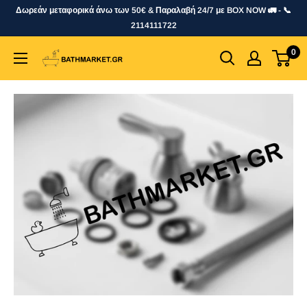
Skip
Δωρεάν μεταφορικά άνω των 50€ & Παραλαβή 24/7 με BOX NOW 🚛 - 📞
to
2114111722
content
0
bathmarket.gr