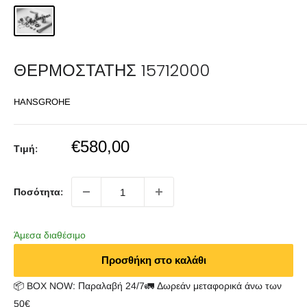
ΘΕΡΜΟΣΤΑΤΗΣ 15712000
HANSGROHE
Sale
€580,00
Τιμή:
price
Ποσότητα:
Άμεσα διαθέσιμο
Προσθήκη στο καλάθι
📦 BOX NOW: Παραλαβή 24/7🚛 Δωρεάν μεταφορικά άνω των
50€