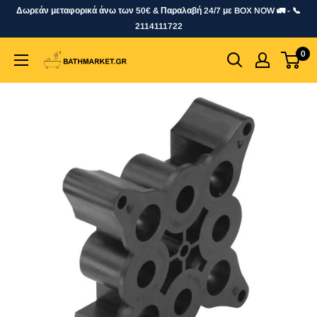
Skip
Δωρεάν μεταφορικά άνω των 50€ & Παραλαβή 24/7 με BOX NOW 🚛 - 📞
to
2114111722
content
0
bathmarket.gr