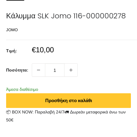
Κάλυμμα SLK Jomo 116-000000278
JOMO
Sale
€10,00
Τιμή:
price
Ποσότητα:
Άμεσα διαθέσιμο
Προσθήκη στο καλάθι
📦 BOX NOW: Παραλαβή 24/7🚛 Δωρεάν μεταφορικά άνω των
50€