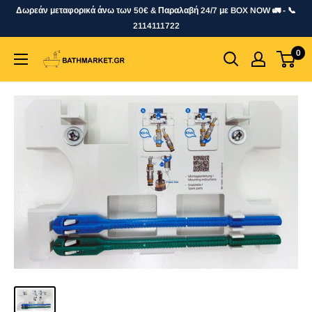
Skip
Δωρεάν μεταφορικά άνω των 50€ & Παραλαβή 24/7 με BOX NOW 🚛 - 📞
to
2114111722
content
0
bathmarket.gr